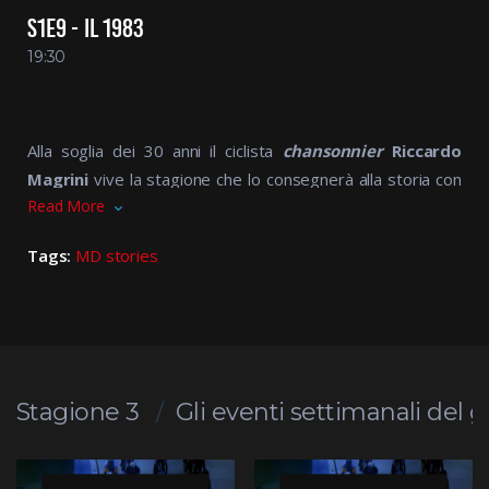
S1E9 - IL 1983
19:30
Alla soglia dei 30 anni il ciclista
chansonnier
Riccardo
Magrini
vive la stagione che lo consegnerà alla storia con
Read More
le
vittoria di tappa
a
Montefiascone
nel
Giro d’Italia
e
soprattutto con il successo nella
7a frazione
del
Tour
,
Tags:
MD stories
la
Nantes – Oléron
.
SARONNI E FIGNON
SUGLI SCUDI
Un
Tour
che privo della presenza di
Bernard
Stagione 3
Gli eventi settimanali del 
Hinault
sancirà l’ascesa di un giovanissimo
Laurent
Fignon
, che ventitreenne andrà ad aggiudicarsi la prima
delle 2
Grande Boucle
presenti nel suo palmares.