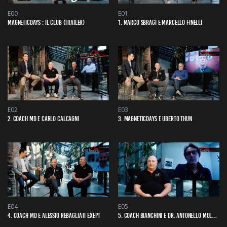
E00
E01
MAGNETICDAYS : IL CLUB (TRAILER)
1. MARCO SBRAGI E MARCELLO FINELLI
E02
E03
2. COACH MD E CARLO CALCAGNI
3. MAGNETICDAYS E UBERTO THUN
E04
E05
4. COACH MD E ALESSIO REBAGLIATI EXEPT
5. COACH BIANCHINI E DR. ANTONELLO MOLTENI