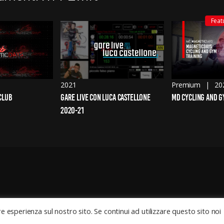
Feat
2021
Premium
20
CLUB
GARE LIVE CON LUCA CASTELLONE 
MD CYCLING AND G
2020-21
re esperienza sul nostro sito. Se continui ad utilizzare questo sito noi