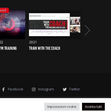
ured
22
2021
2019
YM TRAINING
TRAIN WITH THE COACH
PERCHÉ MD NON È 
Facebook
Instagram
Twitter
Impostazioni cookie
Accetta tutti
Privacy Policy