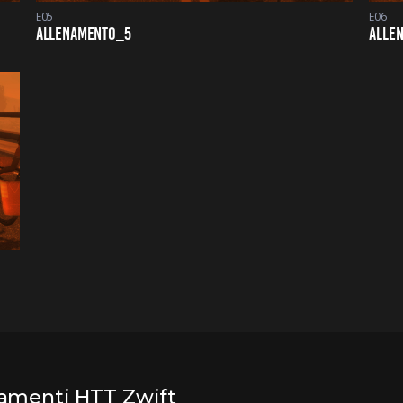
E05
E06
ALLENAMENTO_5
ALLE
enamenti HTT Zwift