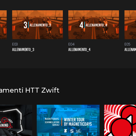
E03
E04
E05
ALLENAMENTO_3
ALLENAMENTO_4
ALLENA
enamenti HTT Zwift