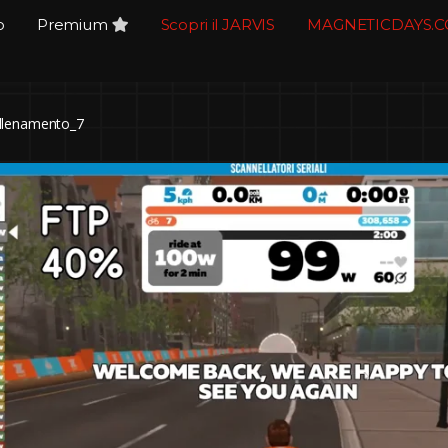
o
Premium
Scopri il JARVIS
MAGNETICDAYS.
llenamento_7