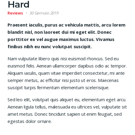
Hard
Reviews
30 Gennaio 2019
Praesent iaculis, purus ac vehicula mattis, arcu lorem
blandit nisl, non laoreet dui mi eget elit. Donec
porttitor ex vel augue maximus luctus. Vivamus
finibus nibh eu nunc volutpat suscipit.
Nam vulputate libero quis nisi euismod rhoncus. Sed eu
euismod felis. Aenean ullamcorper dapibus odio ac tempor.
Aliquam iaculis, quam vitae imperdiet consectetur, mi ante
semper metus, ac efficitur nisi justo ut eros. Maecenas
suscipit turpis fermentum elementum scelerisque.
Sed leo elit, volutpat quis aliquet eu, elementum eget arcu.
Aenean ligula tellus, malesuada eu ultrices vel, vulputate sit
amet metus. Donec tincidunt sapien ut enim feugiat, sed
egestas dolor ornare.