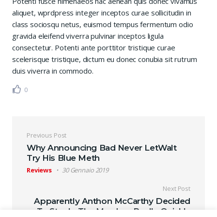
Potenti fusce himenaeos hac aenean quis donec vivamus
aliquet, wprdpress integer inceptos curae sollicitudin in
class sociosqu netus, euismod tempus fermentum odio
gravida eleifend viverra pulvinar inceptos ligula
consectetur. Potenti ante porttitor tristique curae
scelerisque tristique, dictum eu donec conubia sit rutrum
duis viverra in commodo.
0
Navigazione articoli
Previous Post
Why Announcing Bad Never LetWalt
Try His Blue Meth
Reviews
30 Gennaio 2019
Next Post
Apparently Anthon McCarthy Decided
To Star In The Murders Really Quickly