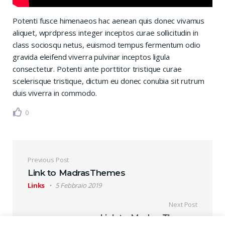
Potenti fusce himenaeos hac aenean quis donec vivamus
aliquet, wprdpress integer inceptos curae sollicitudin in
class sociosqu netus, euismod tempus fermentum odio
gravida eleifend viverra pulvinar inceptos ligula
consectetur. Potenti ante porttitor tristique curae
scelerisque tristique, dictum eu donec conubia sit rutrum
duis viverra in commodo.
0
Navigazione articoli
Previous Post
Link to MadrasThemes
Links
5 Febbraio 2019
Next Post
Link to MadrasThemes