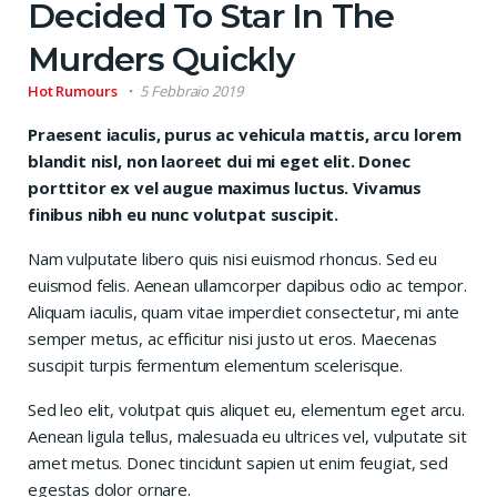
Decided To Star In The
Murders Quickly
Hot Rumours
5 Febbraio 2019
Praesent iaculis, purus ac vehicula mattis, arcu lorem
blandit nisl, non laoreet dui mi eget elit. Donec
porttitor ex vel augue maximus luctus. Vivamus
finibus nibh eu nunc volutpat suscipit.
Nam vulputate libero quis nisi euismod rhoncus. Sed eu
euismod felis. Aenean ullamcorper dapibus odio ac tempor.
Aliquam iaculis, quam vitae imperdiet consectetur, mi ante
semper metus, ac efficitur nisi justo ut eros. Maecenas
suscipit turpis fermentum elementum scelerisque.
Sed leo elit, volutpat quis aliquet eu, elementum eget arcu.
Aenean ligula tellus, malesuada eu ultrices vel, vulputate sit
amet metus. Donec tincidunt sapien ut enim feugiat, sed
egestas dolor ornare.