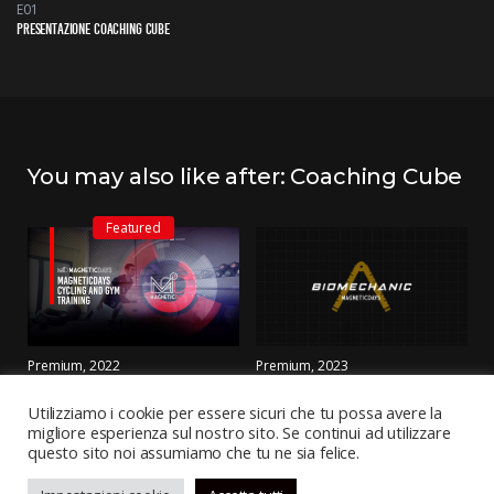
E01
PRESENTAZIONE COACHING CUBE
You may also like after: Coaching Cube
Featured
Premium
2022
Premium
2023
MD CYCLING AND GYM TRAINING
MD BIOMECHANIC
Utilizziamo i cookie per essere sicuri che tu possa avere la
migliore esperienza sul nostro sito. Se continui ad utilizzare
questo sito noi assumiamo che tu ne sia felice.