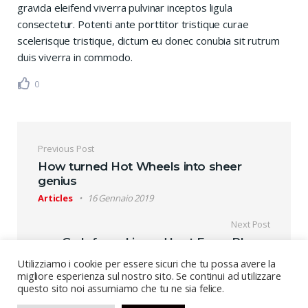
gravida eleifend viverra pulvinar inceptos ligula
consectetur. Potenti ante porttitor tristique curae
scelerisque tristique, dictum eu donec conubia sit rutrum
duis viverra in commodo.
0
Navigazione articoli
Previous Post
How turned Hot Wheels into sheer
genius
Articles
16 Gennaio 2019
Next Post
Grab free skin and loot From Phone
News
16 Gennaio 2019
Utilizziamo i cookie per essere sicuri che tu possa avere la
migliore esperienza sul nostro sito. Se continui ad utilizzare
questo sito noi assumiamo che tu ne sia felice.