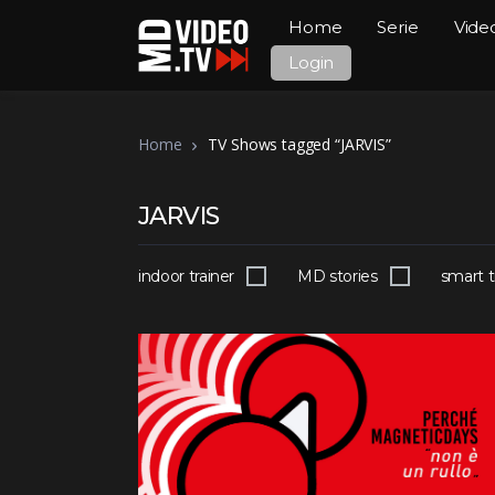
Home
Serie
Vide
Login
Home
TV Shows tagged “JARVIS”
JARVIS
indoor trainer
MD stories
smart t