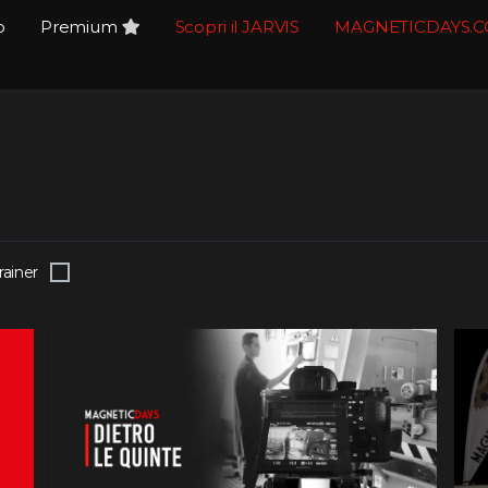
o
Premium
Scopri il JARVIS
MAGNETICDAYS.
rainer