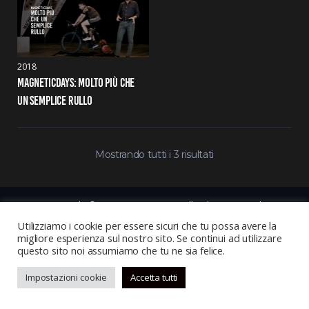
2018
MAGNETICDAYS: MOLTO PIÙ CHE 
UN SEMPLICE RULLO
Mostrando tutti i 3 risultati
Copyright © 2021, MagneticDays. All Rights Reserved
Utilizziamo i cookie per essere sicuri che tu possa avere la
migliore esperienza sul nostro sito. Se continui ad utilizzare
questo sito noi assumiamo che tu ne sia felice.
Impostazioni cookie
Accetta tutti