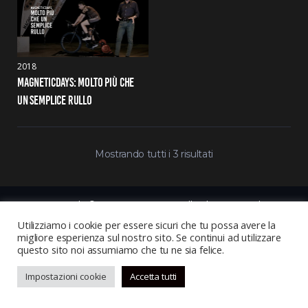
2018
MAGNETICDAYS: MOLTO PIÙ CHE 
UN SEMPLICE RULLO
Mostrando tutti i 3 risultati
Copyright © 2021, MagneticDays. All Rights Reserved
Utilizziamo i cookie per essere sicuri che tu possa avere la
migliore esperienza sul nostro sito. Se continui ad utilizzare
questo sito noi assumiamo che tu ne sia felice.
Impostazioni cookie
Accetta tutti