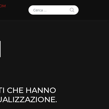
COM
SEARCH
Search for:
M
TI CHE HANNO
UALIZZAZIONE.